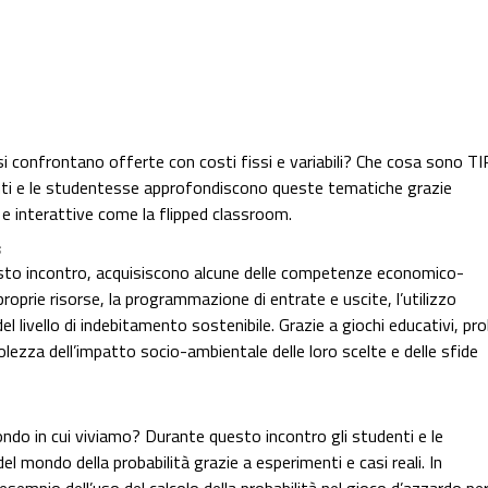
 confrontano offerte con costi fissi e variabili? Che cosa sono TI
nti e le studentesse approfondiscono queste tematiche grazie
ali e interattive come la flipped classroom.
s
esto incontro, acquisiscono alcune delle competenze economico-
proprie risorse, la programmazione di entrate e uscite, l’utilizzo
l livello di indebitamento sostenibile. Grazie a giochi educativi, pr
lezza dell’impatto socio-ambientale delle loro scelte e delle sfide
do in cui viviamo? Durante questo incontro gli studenti e le
l mondo della probabilità grazie a esperimenti e casi reali. In