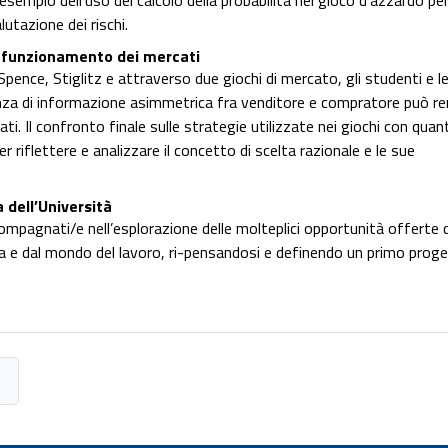
’esempio dell’uso del calcolo della probabilità nel gioco d’azzardo pe
utazione dei rischi.
l funzionamento dei mercati
Spence, Stiglitz e attraverso due giochi di mercato, gli studenti e l
a di informazione asimmetrica fra venditore e compratore può re
i. Il confronto finale sulle strategie utilizzate nei giochi con quan
r riflettere e analizzare il concetto di scelta razionale e le sue
a dell’Università
mpagnati/e nell’esplorazione delle molteplici opportunità offerte 
ria e dal mondo del lavoro, ri-pensandosi e definendo un primo prog