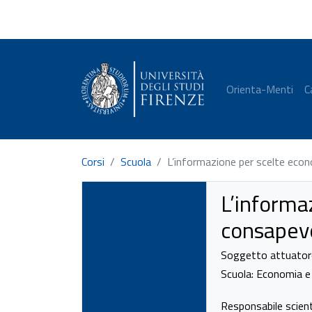
Orienta-Menti
C
Corsi
Scuola
L’informazione per scelte econ
L’informa
consapevo
Soggetto attuatore:
Scuola: Economia 
Responsabile scientif