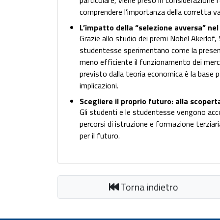
particolare, viene preso in considerazione l
comprendere l’importanza della corretta val
L’impatto della “selezione avversa” ne
Grazie allo studio dei premi Nobel Akerlof, 
studentesse sperimentano come la presenz
meno efficiente il funzionamento dei mercat
previsto dalla teoria economica è la base pe
implicazioni.
Scegliere il proprio futuro: alla scopert
Gli studenti e le studentesse vengono acco
percorsi di istruzione e formazione terzia
per il futuro.
Torna indietro