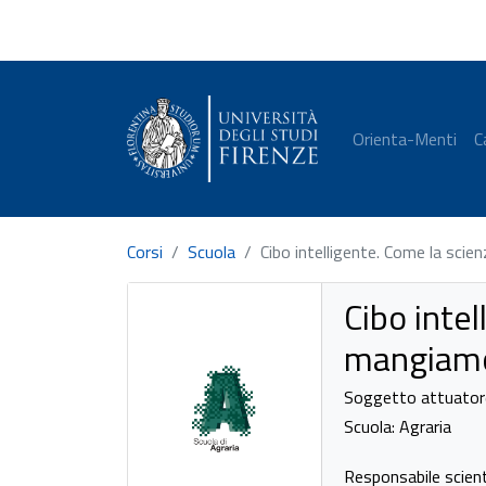
Orienta-Menti
C
Corsi
Scuola
Cibo intelligente. Come la sci
Cibo inte
mangiam
Soggetto attuatore:
Scuola: Agraria
Responsabile scient