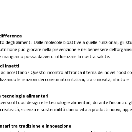
 differenza
 degli alimenti. Dalle molecole bioattive a quelle funzionali, gli st
nutrizione può giocare nella prevenzione e nel benessere dell’organ
e mangiamo possa davvero influenzare la nostra salute.
di insetti
ti ad accettarlo? Questo incontro affronta il tema dei novel food c
lizzando le reazioni dei consumatori italiani, tra curiosità, rifiuto e
e tecnologie alimentari
so il food design e le tecnologie alimentari, durante l’incontro gl
atività, scienza e sostenibilità danno vita a prodotti nuovi, appet
ntari tra tradizione e innovazione